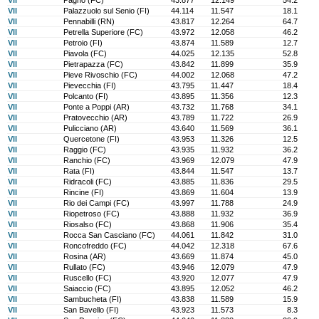
VII
Pagno (FC)
43.877
12.149
54.2
VII
Palazzuolo sul Senio (FI)
44.114
11.547
18.1
VII
Pennabilli (RN)
43.817
12.264
64.7
VII
Petrella Superiore (FC)
43.972
12.058
46.2
VII
Petroio (FI)
43.874
11.589
12.7
VII
Piavola (FC)
44.025
12.135
52.8
VII
Pietrapazza (FC)
43.842
11.899
35.9
VII
Pieve Rivoschio (FC)
44.002
12.068
47.2
VII
Pievecchia (FI)
43.795
11.447
18.4
VII
Polcanto (FI)
43.895
11.356
12.3
VII
Ponte a Poppi (AR)
43.732
11.768
34.1
VII
Pratovecchio (AR)
43.789
11.722
26.9
VII
Pulicciano (AR)
43.640
11.569
36.1
VII
Quercetone (FI)
43.953
11.326
12.5
VII
Raggio (FC)
43.935
11.932
36.2
VII
Ranchio (FC)
43.969
12.079
47.9
VII
Rata (FI)
43.844
11.547
13.7
VII
Ridracoli (FC)
43.885
11.836
29.5
VII
Rincine (FI)
43.869
11.604
13.9
VII
Rio dei Campi (FC)
43.997
11.788
24.9
VII
Riopetroso (FC)
43.888
11.932
36.9
VII
Riosalso (FC)
43.868
11.906
35.4
VII
Rocca San Casciano (FC)
44.061
11.842
31.0
VII
Roncofreddo (FC)
44.042
12.318
67.6
VII
Rosina (AR)
43.669
11.874
45.0
VII
Rullato (FC)
43.946
12.079
47.9
VII
Ruscello (FC)
43.920
12.077
47.9
VII
Saiaccio (FC)
43.895
12.052
46.2
VII
Sambucheta (FI)
43.838
11.589
15.9
VII
San Bavello (FI)
43.923
11.573
8.3