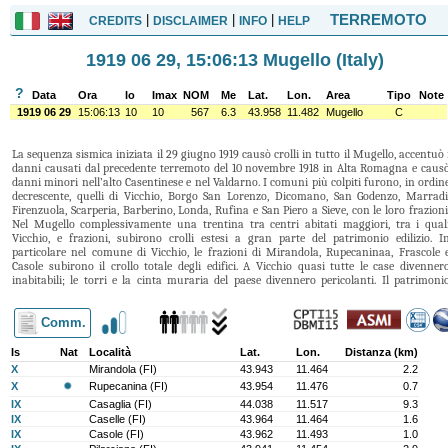
TERREMOTO
|
|
|
CREDITS
DISCLAIMER
INFO
HELP
1919 06 29, 15:06:13 Mugello (Italy)
?
Data
Ora
Io
Imax
NOM
Me
Lat.
Lon.
Area
Tipo
Note
1919 06 29
15:06:13
10
10
567
6.3
43.958
11.482
Mugello
C
La sequenza sismica iniziata il 29 giugno 1919 causò crolli in tutto il Mugello, accentuò 
danni causati dal precedente terremoto del 10 novembre 1918 in Alta Romagna e caus
danni minori nell’alto Casentinese e nel Valdarno. I comuni più colpiti furono, in ordin
decrescente, quelli di Vicchio, Borgo San Lorenzo, Dicomano, San Godenzo, Marradi
Firenzuola, Scarperia, Barberino, Londa, Rufina e San Piero a Sieve, con le loro frazioni
Nel Mugello complessivamente una trentina tra centri abitati maggiori, tra i qual
Vicchio, e frazioni, subirono crolli estesi a gran parte del patrimonio edilizio. I
particolare nel comune di Vicchio, le frazioni di Mirandola, Rupecaninaa, Frascole 
Casole subirono il crollo totale degli edifici. A Vicchio quasi tutte le case divenner
inabitabili; le torri e la cinta muraria del paese divennero pericolanti. Il patrimoni
ecclesiastico fu gravemente danneggiato. La pieve di S.Giovanni Battista fu gravement
lesionata al campanile e subì il crollo della cupola e lo sprofondamento della volt
dell’abside. Nel vicino comune di Dicomano, a Corella e nelle sue frazioni crollò 
Comm.
divenne inabitabile quasi l’80% degli edifici, lasciando senzatetto 700 dei 900 abitant
delle zona. Borgo San Lorenzo e le sue frazioni subirono danni gravissimi: in particolar
Is
Nat
Località
Lat.
Lon.
Distanza (km)
a Borgo San Lorenzo ci furono crolli diffusi e moltissime case inabitabili. Inoltr
X
Mirandola (FI)
43.943
11.464
2.2
l’edilizia ecclesiastica, il patrimonio edilizio pubblico, il patrimonio edilizio privato, gl
X
Rupecanina (FI)
43.954
11.476
0.7
insediamenti industriali e produttivi subirono danni gravissimi. Quanto al patrimoni
IX
Casaglia (FI)
44.038
11.517
9.3
ecclesiastico, subirono danni la cattedrale, il santuario del SS.Crocifissso, una chiesa e tr
IX
conventi. Quanto al patrimonio edilizio pubblico, la torre del palazzo Bercelli croll
Caselle (FI)
43.964
11.464
1.6
parzialmente; la torre di palazzo Savi crollò in parte e divenne pericolante; subiron
IX
Casole (FI)
43.962
11.493
1.0