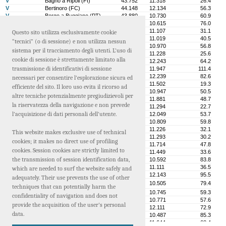
V
Bagno a Ripoli (FI)
43.752
11.318
26.4
V
Bertinoro (FC)
44.148
12.134
56.3
V
Borgo a Buggiano (PT)
43.880
10.730
60.9
V
Calcinaia (PI)
43.684
10.615
76.0
V
Cantagallo (PO)
44.029
11.107
31.1
Questo sito utilizza esclusivamente cookie
V
Carmignano (PO)
43.814
11.019
40.5
“tecnici” (o di sessione) e non utilizza nessun
V
Castelfiorentino (FI)
43.606
10.970
56.8
sistema per il tracciamento degli utenti. L'uso di
V
Castello (FI)
43.819
11.228
25.6
cookie di sessione è strettamente limitato alla
V
Cesena (FC)
44.140
12.243
64.2
trasmissione di identificativi di sessione
V
Chiusi (SI)
43.016
11.947
111.4
V
Città di Castello (PG)
43.457
12.239
82.6
necessari per consentire l'esplorazione sicura ed
V
Diacceto (FI)
43.785
11.502
19.3
efficiente del sito. Il loro uso evita il ricorso ad
V
Empoli (FI)
43.720
10.947
50.5
altre tecniche potenzialmente pregiudizievoli per
V
Faenza (RA)
44.289
11.881
48.7
la riservatezza della navigazione e non prevede
V
Fiesole (FI)
43.806
11.294
22.7
l'acquisizione di dati personali dell'utente.
V
Forlì (FC)
44.217
12.049
53.7
V
Fucecchio (FI)
43.728
10.809
59.8
V
Galluzzo (FI)
43.737
11.226
32.1
This website makes exclusive use of technical
V
Grassina (FI)
43.723
11.293
30.2
cookies; it makes no direct use of profiling
V
Imola (BO)
44.354
11.714
47.8
cookies. Session cookies are strictly limited to
V
Incisa in Val d'Arno (FI)
43.657
11.449
33.6
the transmission of session identification data,
V
Lari (PI)
43.567
10.592
83.8
V
Lastra a Signa (FI)
43.769
11.111
36.5
which are needed to surf the website safely and
V
Lisciano Niccone (PG)
43.246
12.143
95.5
adequately. Their use prevents the use of other
V
Lucca (LU)
43.844
10.505
79.4
techniques that can potentially harm the
V
Massa e Cozzile (PT)
43.910
10.745
59.3
confidentiality of navigation and does not
V
Montecatini Terme (PT)
43.883
10.771
57.6
provide the acquisition of the user's personal
V
Monterchi (AR)
43.486
12.111
72.9
data.
V
Navacchio (PI)
43.690
10.487
85.3
V
Palazzuolo (AR)
43.355
11.644
68.4