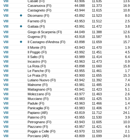
VIII
Casale (FI)
43.906
11.635
13.6
VIII
Casanuova (FI)
44.088
11.373
16.9
VIII
Castagneto (FI)
43.944
11.615
10.8
VIII
Dicomano (FI)
43.892
11.523
8.0
VIII
Farneto (FI)
43.953
11.512
2.5
VIII
Gattaia (FI)
43.991
11.472
3.8
VIII
Giogo di Scarperia (FI)
44.049
11.388
12.6
VIII
Gugena (FI)
43.918
11.587
9.5
VIII
Il Castagno d'Andrea (FI)
43.898
11.659
15.7
VIII
Il Monte (FI)
43.943
11.470
1.9
VIII
Il Poggio (FI)
43.992
11.451
4.5
VIII
Il Salto (FI)
43.989
11.414
6.4
VIII
Incastro (FI)
43.963
11.473
0.9
VIII
La Rota (FI)
43.898
11.660
15.8
VIII
Le Panche (FI)
43.955
11.461
1.7
VIII
Le Prata (FI)
43.900
11.655
15.3
VIII
Lutiano Nuovo (FI)
43.942
11.392
7.4
VIII
Malnome (FI)
43.981
11.485
2.6
VIII
Mattagnano (FI)
43.941
11.423
5.1
VIII
Molezzano (FI)
43.977
11.463
2.6
VIII
Mucciano (FI)
43.983
11.425
5.3
VIII
Padule (FI)
43.963
11.466
1.4
VIII
Panicaglia (FI)
43.983
11.406
6.7
VIII
Papiano (AR)
43.819
11.712
24.1
VIII
Paterno (FI)
43.955
11.530
3.9
VIII
Petrognano (FI)
43.943
11.605
10.0
VIII
Piazzano (FI)
43.957
11.421
4.9
VIII
Poggio a Celle (FI)
43.970
11.503
2.1
VIII
Porciano (AR)
43.809
11.699
24.0