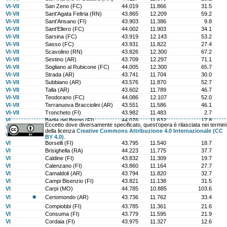
VI-VII
San Zeno (FC)
44.019
11.866
31.5
VI-VII
Sant'Agata Feltria (RN)
43.865
12.209
59.2
VI-VII
Sant'Ansano (FI)
43.903
11.386
9.8
VI-VII
Sant'Ellero (FC)
44.002
11.903
34.1
VI-VII
Sarsina (FC)
43.919
12.143
53.2
VI-VII
Sasso (FC)
43.931
11.822
27.4
VI-VII
Scavolino (RN)
43.826
12.300
67.2
VI-VII
Sestino (AR)
43.709
12.297
71.1
VI-VII
Sogliano al Rubicone (FC)
44.005
12.300
65.7
VI-VII
Strada (AR)
43.741
11.704
30.0
VI-VII
Subbiano (AR)
43.576
11.870
52.7
VI-VII
Talla (AR)
43.602
11.789
46.7
VI-VII
Teodorano (FC)
44.086
12.107
52.0
VI-VII
Terranuova Bracciolini (AR)
43.551
11.586
46.1
VI-VII
Troncheto (FI)
43.982
11.483
2.7
VI
Badia del Borgo (FI)
44.076
11.632
17.8
Eccetto dove diversamente specificato, quest’opera è rilasciata nei termini
VI
Bivigliano (FI)
43.896
11.321
14.6
della licenza
Creative Commons Attribuzione 4.0 Internazionale (CC
VI
Bocconi (FC)
44.009
11.744
21.7
BY 4.0)
.
VI
Borselli (FI)
43.795
11.540
18.7
VI
Brisighella (RA)
44.223
11.775
37.7
VI
Caldine (FI)
43.832
11.309
19.7
VI
Calenzano (FI)
43.860
11.164
27.7
VI
Camaldoli (AR)
43.794
11.820
32.7
VI
Campi Bisenzio (FI)
43.821
11.138
31.5
VI
Carpi (MO)
44.785
10.885
103.6
VI
Certomondo (AR)
43.736
11.762
33.4
VI
Compiobbi (FI)
43.785
11.361
21.6
VI
Consuma (FI)
43.779
11.595
21.9
VI
Cordaia (FI)
43.975
11.327
12.6