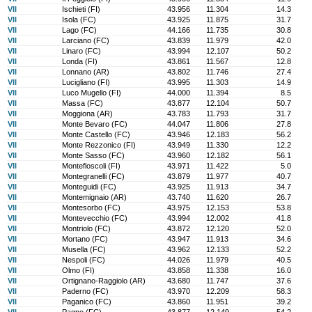
VII
Ischieti (FI)
43.956
11.304
14.3
VII
Isola (FC)
43.925
11.875
31.7
VII
Lago (FC)
44.166
11.735
30.8
VII
Larciano (FC)
43.839
11.979
42.0
VII
Linaro (FC)
43.994
12.107
50.2
VII
Londa (FI)
43.861
11.567
12.8
VII
Lonnano (AR)
43.802
11.746
27.4
VII
Lucigliano (FI)
43.995
11.303
14.9
VII
Luco Mugello (FI)
44.000
11.394
8.5
VII
Massa (FC)
43.877
12.104
50.7
VII
Moggiona (AR)
43.783
11.793
31.7
VII
Monte Bevaro (FC)
44.047
11.806
27.8
VII
Monte Castello (FC)
43.946
12.183
56.2
VII
Monte Rezzonico (FI)
43.949
11.330
12.2
VII
Monte Sasso (FC)
43.960
12.182
56.1
VII
Montefloscoli (FI)
43.971
11.422
5.0
VII
Montegranelli (FC)
43.879
11.977
40.7
VII
Monteguidi (FC)
43.925
11.913
34.7
VII
Montemignaio (AR)
43.740
11.620
26.7
VII
Montesorbo (FC)
43.975
12.153
53.8
VII
Montevecchio (FC)
43.994
12.002
41.8
VII
Montriolo (FC)
43.872
12.120
52.0
VII
Mortano (FC)
43.947
11.913
34.6
VII
Musella (FC)
43.962
12.133
52.2
VII
Nespoli (FC)
44.026
11.979
40.5
VII
Olmo (FI)
43.858
11.338
16.0
VII
Ortignano-Raggiolo (AR)
43.680
11.747
37.6
VII
Paderno (FC)
43.970
12.209
58.3
VII
Paganico (FC)
43.860
11.951
39.2