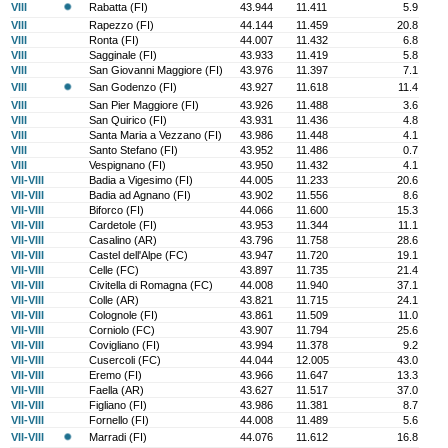
VIII
Rabatta (FI)
43.944
11.411
5.9
VIII
Rapezzo (FI)
44.144
11.459
20.8
VIII
Ronta (FI)
44.007
11.432
6.8
VIII
Sagginale (FI)
43.933
11.419
5.8
VIII
San Giovanni Maggiore (FI)
43.976
11.397
7.1
VIII
San Godenzo (FI)
43.927
11.618
11.4
VIII
San Pier Maggiore (FI)
43.926
11.488
3.6
VIII
San Quirico (FI)
43.931
11.436
4.8
VIII
Santa Maria a Vezzano (FI)
43.986
11.448
4.1
VIII
Santo Stefano (FI)
43.952
11.486
0.7
VIII
Vespignano (FI)
43.950
11.432
4.1
VII-VIII
Badia a Vigesimo (FI)
44.005
11.233
20.6
VII-VIII
Badia ad Agnano (FI)
43.902
11.556
8.6
VII-VIII
Biforco (FI)
44.066
11.600
15.3
VII-VIII
Cardetole (FI)
43.953
11.344
11.1
VII-VIII
Casalino (AR)
43.796
11.758
28.6
VII-VIII
Castel dell'Alpe (FC)
43.947
11.720
19.1
VII-VIII
Celle (FC)
43.897
11.735
21.4
VII-VIII
Civitella di Romagna (FC)
44.008
11.940
37.1
VII-VIII
Colle (AR)
43.821
11.715
24.1
VII-VIII
Colognole (FI)
43.861
11.509
11.0
VII-VIII
Corniolo (FC)
43.907
11.794
25.6
VII-VIII
Covigliano (FI)
43.994
11.378
9.2
VII-VIII
Cusercoli (FC)
44.044
12.005
43.0
VII-VIII
Eremo (FI)
43.966
11.647
13.3
VII-VIII
Faella (AR)
43.627
11.517
37.0
VII-VIII
Figliano (FI)
43.986
11.381
8.7
VII-VIII
Fornello (FI)
44.008
11.489
5.6
VII-VIII
Marradi (FI)
44.076
11.612
16.8