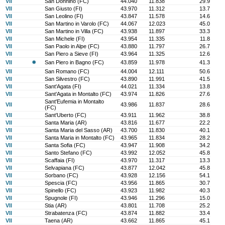
VII
San Donnino (FC)
44.040
11.838
29.9
VII
San Giusto (FI)
43.970
11.312
13.7
VII
San Leolino (FI)
43.847
11.578
14.6
VII
San Martino in Varolo (FC)
44.067
12.023
45.0
VII
San Martino in Villa (FC)
43.938
11.897
33.3
VII
San Michele (FI)
43.954
11.335
11.8
VII
San Paolo in Alpe (FC)
43.880
11.797
26.7
VII
San Piero a Sieve (FI)
43.964
11.325
12.6
VII
San Piero in Bagno (FC)
43.859
11.978
41.3
VII
San Romano (FC)
44.004
12.111
50.6
VII
San Silvestro (FC)
43.890
11.991
41.5
VII
Sant'Agata (FI)
44.021
11.334
13.8
VII
Sant'Agata in Montalto (FC)
43.974
11.826
27.6
Sant'Eufemia in Montalto
VII
43.986
11.837
28.6
(FC)
VII
Sant'Uberto (FC)
43.911
11.962
38.8
VII
Santa Maria (AR)
43.816
11.677
22.2
VII
Santa Maria del Sasso (AR)
43.700
11.830
40.1
VII
Santa Maria in Montalto (FC)
43.965
11.834
28.2
VII
Santa Sofia (FC)
43.947
11.908
34.2
VII
Santo Stefano (FC)
43.992
12.052
45.8
VII
Scaffaia (FI)
43.970
11.317
13.3
VII
Selvapiana (FC)
43.877
12.042
45.8
VII
Sorbano (FC)
43.928
12.156
54.1
VII
Spescia (FC)
43.956
11.865
30.7
VII
Spinello (FC)
43.923
11.982
40.3
VII
Spugnole (FI)
43.946
11.296
15.0
VII
Stia (AR)
43.801
11.708
25.2
VII
Strabatenza (FC)
43.874
11.882
33.4
VII
Taena (AR)
43.662
11.865
45.1