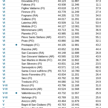
VI
Dovadola (FC)
44.123
11.887
37.3
VI
Faltona (FI)
43.938
11.346
11.1
VI
Figline Valdarno (FI)
43.618
11.472
37.9
VI
Firenze (FI)
43.778
11.249
27.4
VI
Fognano (RA)
44.205
11.733
34.0
VI
Galliano (FI)
44.017
11.291
16.6
VI
Laterina (AR)
43.509
11.716
53.4
VI
Meldola (FC)
44.127
12.061
50.0
VI
Memmenano (AR)
43.713
11.791
36.9
VI
Pianetto (FC)
43.985
11.905
34.0
VI
Pieve Santo Stefano (AR)
43.671
12.041
55.1
VI
Prato (PO)
43.880
11.096
32.1
VI
Predappio (FC)
44.105
11.981
43.2
VI
Rassina (AR)
43.652
11.836
44.4
VI
San Cassiano (RA)
44.148
11.688
26.8
VI
San Giovanni Valdarno (AR)
43.565
11.530
43.9
VI
San Martino in Monte (FC)
44.194
11.802
36.7
VI
San Silvestro (FI)
43.831
11.248
23.5
VI
Sansepolcro (AR)
43.571
12.141
68.3
VI
Santa Croce sull'Arno (PI)
43.713
10.780
62.6
VI
Sesto Fiorentino (FI)
43.834
11.201
26.4
VI
Sieci (FI)
43.792
11.392
19.8
VI
Tredozio (FC)
44.080
11.743
24.9
V-VI
Brozzi (FI)
43.796
11.168
31.0
V-VI
Montevarchi (AR)
43.524
11.568
48.8
V-VI
Vallombrosa (FI)
43.732
11.557
25.9
V-VI
Varlungo (FI)
43.769
11.301
25.6
V
Arezzo (AR)
43.464
11.879
63.6
V
Bagni di San Giuliano (PI)
43.763
10.441
86.3