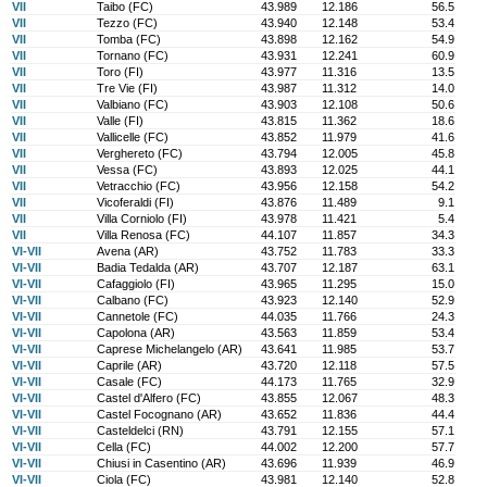
VII
Taibo (FC)
43.989
12.186
56.5
VII
Tezzo (FC)
43.940
12.148
53.4
VII
Tomba (FC)
43.898
12.162
54.9
VII
Tornano (FC)
43.931
12.241
60.9
VII
Toro (FI)
43.977
11.316
13.5
VII
Tre Vie (FI)
43.987
11.312
14.0
VII
Valbiano (FC)
43.903
12.108
50.6
VII
Valle (FI)
43.815
11.362
18.6
VII
Vallicelle (FC)
43.852
11.979
41.6
VII
Verghereto (FC)
43.794
12.005
45.8
VII
Vessa (FC)
43.893
12.025
44.1
VII
Vetracchio (FC)
43.956
12.158
54.2
VII
Vicoferaldi (FI)
43.876
11.489
9.1
VII
Villa Corniolo (FI)
43.978
11.421
5.4
VII
Villa Renosa (FC)
44.107
11.857
34.3
VI-VII
Avena (AR)
43.752
11.783
33.3
VI-VII
Badia Tedalda (AR)
43.707
12.187
63.1
VI-VII
Cafaggiolo (FI)
43.965
11.295
15.0
VI-VII
Calbano (FC)
43.923
12.140
52.9
VI-VII
Cannetole (FC)
44.035
11.766
24.3
VI-VII
Capolona (AR)
43.563
11.859
53.4
VI-VII
Caprese Michelangelo (AR)
43.641
11.985
53.7
VI-VII
Caprile (AR)
43.720
12.118
57.5
VI-VII
Casale (FC)
44.173
11.765
32.9
VI-VII
Castel d'Alfero (FC)
43.855
12.067
48.3
VI-VII
Castel Focognano (AR)
43.652
11.836
44.4
VI-VII
Casteldelci (RN)
43.791
12.155
57.1
VI-VII
Cella (FC)
44.002
12.200
57.7
VI-VII
Chiusi in Casentino (AR)
43.696
11.939
46.9
VI-VII
Ciola (FC)
43.981
12.140
52.8