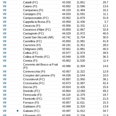
VII
Cabelli (FC)
43.930
11.851
29.7
VII
Caiano (FI)
43.862
11.586
13.6
VII
Campanara (FI)
44.103
11.494
16.2
VII
Campigno (FI)
44.020
11.591
11.1
VII
Camposonaldo (FC)
43.952
11.879
31.8
VII
Cappella la Bruna (FI)
43.959
11.436
3.7
VII
Casaccia (FI)
43.956
11.331
12.1
VII
Casanova d'Alpe (FC)
43.859
11.867
32.8
VII
Castagnolo (FC)
44.029
11.972
40.0
VII
Castel San Niccolò (AR)
43.741
11.704
30.0
VII
Castellina (FC)
43.850
11.981
41.8
VII
Cavrenno (FI)
44.191
11.351
28.0
VII
Chitignano (AR)
43.661
11.881
46.0
VII
Collina (FC)
43.977
11.974
39.5
VII
Collina di Pondo (FC)
43.949
11.935
36.3
VII
Contea (FI)
43.862
11.530
11.4
Convento del Bosco ai Frati
VII
43.986
11.304
14.6
(FI)
VII
Cortevecchia (FI)
43.957
11.322
12.8
VII
Crespino del Lamone (FI)
44.036
11.544
10.0
VII
Crocedevoli (FC)
43.897
11.950
38.1
VII
Crocesanta (FC)
43.873
11.997
42.4
VII
Doccia (FI)
43.824
11.426
15.6
VII
Donicilio (FC)
43.864
12.082
49.2
VII
Firenzuola (FI)
44.119
11.379
19.7
VII
Fiumicello (FC)
43.937
11.750
21.6
VII
Fornace (FI)
43.857
11.611
15.3
VII
Gabbiano (FI)
43.999
11.320
13.8
VII
Galeata (FC)
43.997
11.912
34.7
VII
Il Poggiolo (FI)
43.956
11.334
11.9