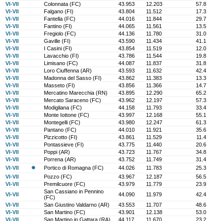
VI-VII
Colonnata (FC)
43.953
12.203
57.8
VI-VII
Falgano (FI)
43.804
11.512
17.3
VI-VII
Fantella (FC)
44.016
11.844
29.7
VI-VII
Fantino (FI)
44.065
11.561
13.5
VI-VII
Fregiolo (FC)
44.136
11.780
31.0
VI-VII
Gaville (FI)
43.590
11.434
41.1
VI-VII
I Casini (FI)
43.854
11.519
12.0
VI-VII
Lavacchio (FI)
43.786
11.544
19.8
VI-VII
Limisano (FC)
44.087
11.837
31.8
VI-VII
Loro Ciuffenna (AR)
43.593
11.632
42.4
VI-VII
Madonna del Sasso (FI)
43.862
11.383
13.3
VI-VII
Masseto (FI)
43.856
11.366
14.7
VI-VII
Mercatino Marecchia (RN)
43.895
12.290
65.2
VI-VII
Mercato Saraceno (FC)
43.962
12.197
57.3
VI-VII
Modigliana (FC)
44.158
11.793
33.4
VI-VII
Monte Iottone (FC)
43.997
12.168
55.1
VI-VII
Montegelli (FC)
43.980
12.247
61.3
VI-VII
Pantano (FC)
44.010
11.921
35.6
VI-VII
Pizzicotto (FI)
43.861
11.529
11.4
VI-VII
Pontassieve (FI)
43.775
11.440
20.6
VI-VII
Poppi (AR)
43.723
11.767
34.8
VI-VII
Porrena (AR)
43.752
11.749
31.4
VI-VII
Portico di Romagna (FC)
44.026
11.783
25.3
VI-VII
Pozzo (FC)
43.967
12.187
56.5
VI-VII
Premilcuore (FC)
43.979
11.779
23.9
San Cassiano in Pennino
VI-VII
44.090
11.979
42.4
(FC)
VI-VII
San Giustino Valdarno (AR)
43.553
11.707
48.6
VI-VII
San Martino (FC)
43.901
12.138
53.0
VI-VII
San Martino in Gattara (RA)
44.117
11.670
23.2