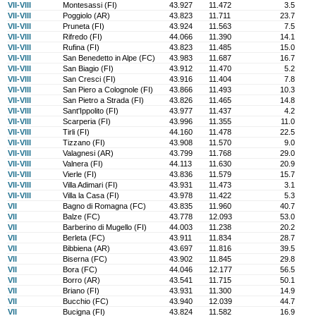
VII-VIII
Montesassi (FI)
43.927
11.472
3.5
VII-VIII
Poggiolo (AR)
43.823
11.711
23.7
VII-VIII
Pruneta (FI)
43.924
11.563
7.5
VII-VIII
Rifredo (FI)
44.066
11.390
14.1
VII-VIII
Rufina (FI)
43.823
11.485
15.0
VII-VIII
San Benedetto in Alpe (FC)
43.983
11.687
16.7
VII-VIII
San Biagio (FI)
43.912
11.470
5.2
VII-VIII
San Cresci (FI)
43.916
11.404
7.8
VII-VIII
San Piero a Colognole (FI)
43.866
11.493
10.3
VII-VIII
San Pietro a Strada (FI)
43.826
11.465
14.8
VII-VIII
Sant'Ippolito (FI)
43.977
11.437
4.2
VII-VIII
Scarperia (FI)
43.996
11.355
11.0
VII-VIII
Tirli (FI)
44.160
11.478
22.5
VII-VIII
Tizzano (FI)
43.908
11.570
9.0
VII-VIII
Valagnesi (AR)
43.799
11.768
29.0
VII-VIII
Valnera (FI)
44.113
11.630
20.9
VII-VIII
Vierle (FI)
43.836
11.579
15.7
VII-VIII
Villa Adimari (FI)
43.931
11.473
3.1
VII-VIII
Villa la Casa (FI)
43.978
11.422
5.3
VII
Bagno di Romagna (FC)
43.835
11.960
40.7
VII
Balze (FC)
43.778
12.093
53.0
VII
Barberino di Mugello (FI)
44.003
11.238
20.2
VII
Berleta (FC)
43.911
11.834
28.7
VII
Bibbiena (AR)
43.697
11.816
39.5
VII
Biserna (FC)
43.902
11.845
29.8
VII
Bora (FC)
44.046
12.177
56.5
VII
Borro (AR)
43.541
11.715
50.1
VII
Briano (FI)
43.931
11.300
14.9
VII
Bucchio (FC)
43.940
12.039
44.7
VII
Bucigna (FI)
43.824
11.582
16.9