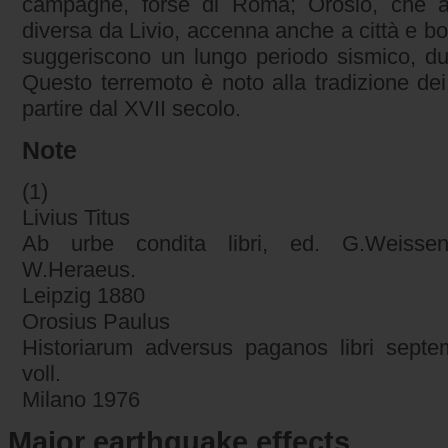
campagne, forse di Roma; Orosio, che a
diversa da Livio, accenna anche a città e borg
suggeriscono un lungo periodo sismico, du
Questo terremoto è noto alla tradizione dei
partire dal XVII secolo.
Note
(1)
Livius Titus
Ab urbe condita libri, ed. G.Weissen
W.Heraeus.
Leipzig 1880
Orosius Paulus
Historiarum adversus paganos libri septe
voll.
Milano 1976
Major earthquake effects