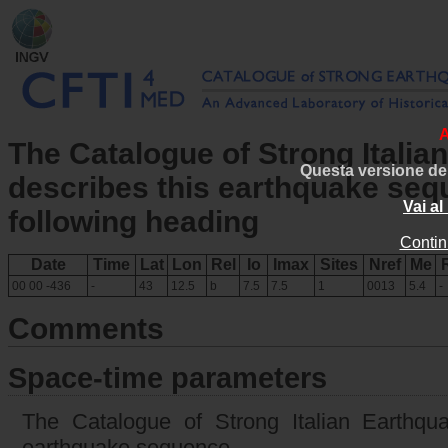
The Catalogue of Strong Italia
Questa versione del
describes this earthquake seq
Vai a
following heading
Contin
Date
Time
Lat
Lon
Rel
Io
Imax
Sites
Nref
Me
00 00 -436
-
43
12.5
b
7.5
7.5
1
0013
5.4
-
Comments
Space-time parameters
The Catalogue of Strong Italian Earthqua
earthquake sequence