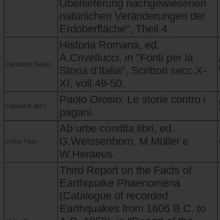
Überlieferung nachgewiesenen
natürlichen Veränderungen der
Erdoberfläche", Theil 4.
Historia Romana, ed.
A.Crivellucci, in "Fonti per la
Landolfus Sagax
Storia d’Italia", Scrittori secc.X-
XI, voll.49-50.
Paolo Orosio. Le storie contro i
Lippold A. (ed.)
pagani.
Ab urbe condita libri, ed.
G.Weissenborn, M.Müller e
Livius Titus
W.Heraeus.
Third Report on the Facts of
Earthquake Phaenomena
(Catalogue of recorded
Earthquakes from 1606 B.C. to