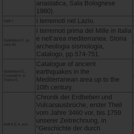
anastatica, Sala Bolognese
1980).
I terremoti nel Lazio.
Galli I.
I terremoti prima del Mille in Italia
e nell’area mediterranea. Storia
Guidoboni E. (a
cura di)
archeologia sismologia,
Catalogo, pp.574-751.
Catalogue of ancient
earthquakes in the
Guidoboni E.,
Comastri A. e
Mediterranean area up to the
Traina G.
10th century.
Chronik der Erdbeben und
Vulcanausbrüche, erster Theil
vom Jahre 3460 vor, bis 1759
unserer Zeitrechnung, in
Hoff K.E.A. von
"Geschichte der durch