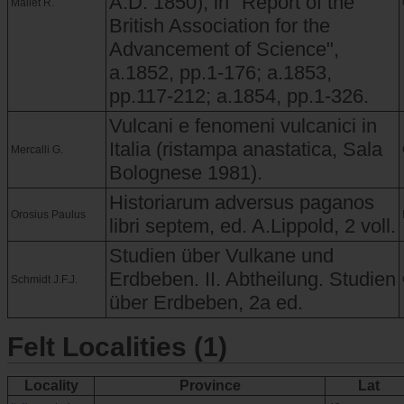
A.D. 1850), in "Report of the
Mallet R.
British Association for the
Advancement of Science",
a.1852, pp.1-176; a.1853,
pp.117-212; a.1854, pp.1-326.
Vulcani e fenomeni vulcanici in
Italia (ristampa anastatica, Sala
Mercalli G.
Bolognese 1981).
Historiarum adversus paganos
Orosius Paulus
libri septem, ed. A.Lippold, 2 voll.
Studien über Vulkane und
Erdbeben. II. Abtheilung. Studien
Schmidt J.F.J.
über Erdbeben, 2a ed.
Felt Localities (1)
Locality
Province
Lat