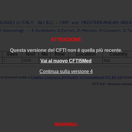
ATTENZIONE
Questa versione del CFTI non è quella più recente.
Sites
Nref
Me
Rme
Location
Country
1
0008
6.4
I
Sabina
Italy
Vai al nuovo CFTI5Med
Continua sulla versione 4
 is licensed under a
Creative Commons Attribution 4.0 International (CC BY 4.0)
licen
CFTI 4.0 - Versione minima
WARNING