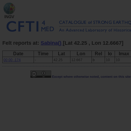
Felt reports at:
Sabina()
[Lat 42.25 , Lon 12.6667]
Date
Time
Lat
Lon
Rel
Io
Imax
00 00 -174
-
42.25
12.667
b
10
10
Except where otherwise noted, content on this site